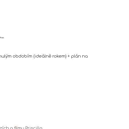
..
nulým obdobím (ideálně rokem) + plán na
ích a filmu Priscilla