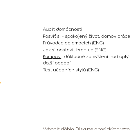
Audit domácnosti
Posviť si - spokojený život, domov, práce,.
Průvodce po emocích (ENG)
Jak si nastavit hranice (ENG)
Kompas
- důkladné zamyšlení nad uply
další období
Test učebních stylů
(ENG)
Vyhonit ďábla: Diskuze o toxických vztaz