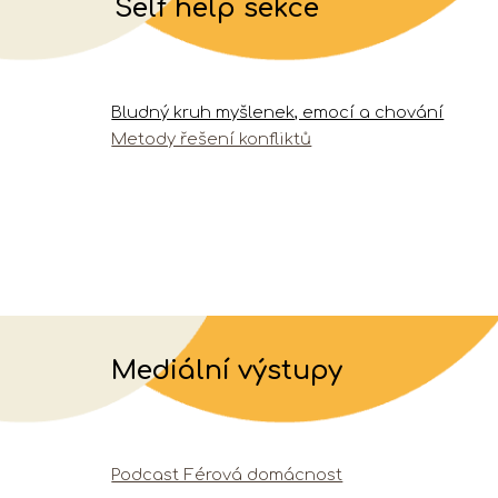
Self help sekce
Bludný kruh myšlenek, emocí a chování
Metody řešení konfliktů
Mediální výstupy
Podcast Férová domácnost